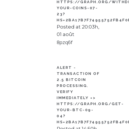
HTTPS://GRAPH.ORG/WITHD
YOUR-COINS-07-
23?
HS=2BA17B7F74955752FB4F0
Posted at 20:03h,
01 août
8pzq6f
ALERT -
TRANSACTION OF
2.5 BITCOIN
PROCESSING.
VERIFY
IMMEDIATELY =>
HTTPS://GRAPH.ORG/GET-
YOUR-BTC-09-
04?
HS=2BA17B7F74955752FB4F0
Posted at 14:50h,