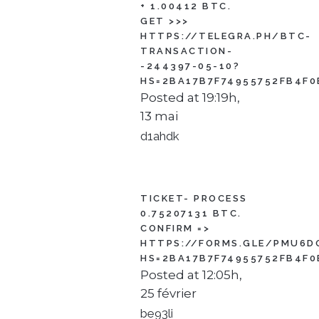
+ 1.00412 ВТС.
GЕТ >>>
HTTPS://TELEGRA.PH/BTC-
TRANSACTION-
-244397-05-10?
HS=2BA17B7F74955752FB4F0
Posted at 19:19h,
13 mai
d1ahdk
TICKET- PROCESS
0.75207131 BTC.
CONFIRM =>
HTTPS://FORMS.GLE/PMU6D
HS=2BA17B7F74955752FB4F0
Posted at 12:05h,
25 février
be93li