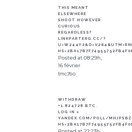
THIS MEANT
ELSEWHERE
SHOOT HOWEVER
CURIOUS
REGARDLESS?
LINKPARTERG.CC/?
U=W244Y2&O=V264&UTM=RN
HS=2BA17B7F74955752FB4F0
Posted at 08:29h,
16 février
tmc7bo
WITHDRAW
+1.824728 BTC.
LOG IN >
YANDEX.COM/POLL/MHJPSBZ
HS=2BA17B7F74955752FB4F0
Posted at 22:23h,